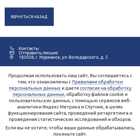
ВЕРНУТЬСЯ НАЗАД
Контакты
Отправить письмо
183038, г. Мурманск, ул. Володарского, д. 5
Продолжая использовать наш сайт, Вы соглашаетесь с
©2005-2026 Мурманский Педагогический Колледж.
тем, что ознакомлены с
Правилами обработки
персональных данных
и даете
согласие на обработку
Для улучшения работы сайта и его взаимодействия с
пользователями используются файлы cookie и сервисы веб-
персональных данных
, обработку файлов cookie и
аналитики Яндекс.Метрика, Спутник.
Продолжая работу с сайтом, Вы даете разрешение на
пользовательских данных, с помощью сервисов веб-
использование cookie-файлов и согласие на обработку данных
аналитики Яндекс Метрика и Спутник, в целях
сервисами Яндекс.Метрика, Спутник.
Вы всегда можете отключить файлы cookie в настройках Вашего
функционирования сайта, проведений ретаргетинга и
браузера.
Персональные данные, опубликованные на сайте, размещены с
проведения статистических исследований и обзоров.
согласия субъектов персональных данных.
Условия и запреты не установлены.
Если вы не хотите, чтобы ваши данные обрабатывались,
Правила обработки персональных данных ГАПОУ МО
покиньте сайт.
«Мурманский педагогический колледж»