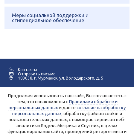
Меры социальной поддержки и
стипендиальное обеспечение
Контакты
Отправить письмо
183038, г. Мурманск, ул. Володарского, д. 5
Продолжая использовать наш сайт, Вы соглашаетесь с
©2005-2026 Мурманский Педагогический Колледж.
тем, что ознакомлены с
Правилами обработки
персональных данных
и даете
согласие на обработку
Для улучшения работы сайта и его взаимодействия с
пользователями используются файлы cookie и сервисы веб-
персональных данных
, обработку файлов cookie и
аналитики Яндекс.Метрика, Спутник.
Продолжая работу с сайтом, Вы даете разрешение на
пользовательских данных, с помощью сервисов веб-
использование cookie-файлов и согласие на обработку данных
аналитики Яндекс Метрика и Спутник, в целях
сервисами Яндекс.Метрика, Спутник.
Вы всегда можете отключить файлы cookie в настройках Вашего
функционирования сайта, проведений ретаргетинга и
браузера.