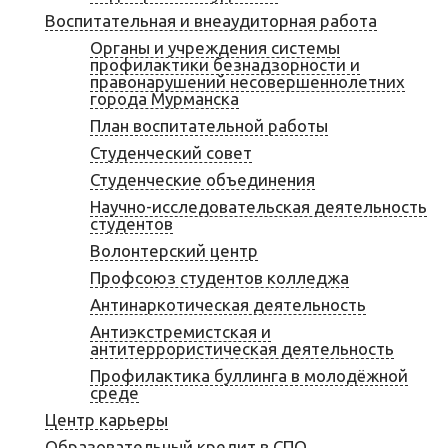
Воспитательная и внеаудиторная работа
Органы и учреждения системы
профилактики безнадзорности и
правонарушений несовершеннолетних
города Мурманска
План воспитательной работы
Студенческий совет
Студенческие объединения
Научно-исследовательская деятельность
студентов
Волонтерский центр
Профсоюз студентов колледжа
Антинаркотическая деятельность
Антиэкстремистская и
антитеррористическая деятельность
Профилактика буллинга в молодёжной
среде
Центр карьеры
Образовательный кредит в СПО