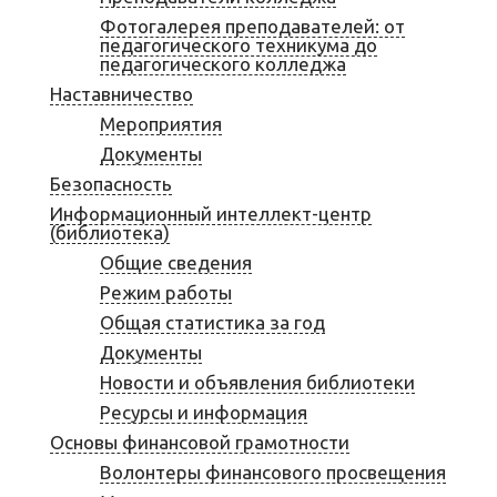
Фотогалерея преподавателей: от
педагогического техникума до
педагогического колледжа
Наставничество
Мероприятия
Документы
Безопасность
Информационный интеллект-центр
(библиотека)
Общие сведения
Режим работы
Общая статистика за год
Документы
Новости и объявления библиотеки
Ресурсы и информация
Основы финансовой грамотности
Волонтеры финансового просвещения