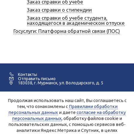
Заказ справки об учебе
Заказ справки о стипендии
Заказ справки об учебе студента,
находящегося в академическом отпуске
Госуслуги: Платформа обратной связи (ПОС)
Контакты
Отправить письмо
183038, г. Мурманск, ул. Володарского, д. 5
Продолжая использовать наш сайт, Вы соглашаетесь с
©2005-2026 Мурманский Педагогический Колледж.
тем, что ознакомлены с
Правилами обработки
персональных данных
и даете
согласие на обработку
Для улучшения работы сайта и его взаимодействия с
пользователями используются файлы cookie и сервисы веб-
персональных данных
, обработку файлов cookie и
аналитики Яндекс.Метрика, Спутник.
Продолжая работу с сайтом, Вы даете разрешение на
пользовательских данных, с помощью сервисов веб-
использование cookie-файлов и согласие на обработку данных
аналитики Яндекс Метрика и Спутник, в целях
сервисами Яндекс.Метрика, Спутник.
Вы всегда можете отключить файлы cookie в настройках Вашего