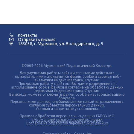
Контакты
Отправить письмо
183038, г. Мурманск, ул. Володарского, д. 5
©2005-2026 Мурманский Педагогический Колледж.
Для улучшения работы сайта и его взаимодействия с
пользователями используются файлы cookie и сервисы веб-
аналитики Яндекс.Метрика, Спутник.
Продолжая работу с сайтом, Вы даете разрешение на
использование cookie-файлов и согласие на обработку данных
сервисами Яндекс.Метрика, Спутник.
Вы всегда можете отключить файлы cookie в настройках Вашего
браузера.
Персональные данные, опубликованные на сайте, размещены с
согласия субъектов персональных данных.
Условия и запреты не установлены.
Правила обработки персональных данных ГАПОУ МО
«Мурманский педагогический колледж»
Согласие на обработку персональных данных
Создание сайта – Старт Икс