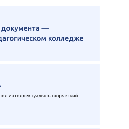
о документа —
дагогическом колледже
»
шел интеллектуально‑творческий