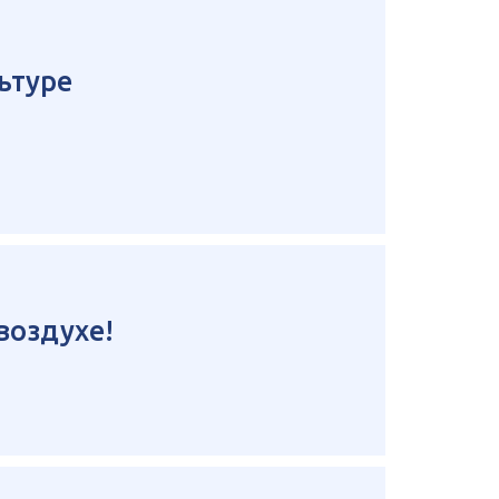
ьтуре
воздухе!