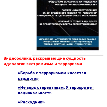
Видеоролики, раскрывающие сущность
идеологии экстремизма и терроризма
«Борьба с терроризмом касается
каждого»
«Не верь стереотипам. У террора нет
национальност»
«Расходник»