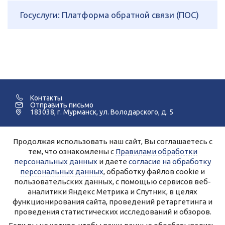
Госуслуги: Платформа обратной связи (ПОС)
Контакты
Отправить письмо
183038, г. Мурманск, ул. Володарского, д. 5
Продолжая использовать наш сайт, Вы соглашаетесь с
©2005-2026 Мурманский Педагогический Колледж.
тем, что ознакомлены с
Правилами обработки
персональных данных
и даете
согласие на обработку
Для улучшения работы сайта и его взаимодействия с
пользователями используются файлы cookie и сервисы веб-
персональных данных
, обработку файлов cookie и
аналитики Яндекс.Метрика, Спутник.
Продолжая работу с сайтом, Вы даете разрешение на
пользовательских данных, с помощью сервисов веб-
использование cookie-файлов и согласие на обработку данных
аналитики Яндекс Метрика и Спутник, в целях
сервисами Яндекс.Метрика, Спутник.
Вы всегда можете отключить файлы cookie в настройках Вашего
функционирования сайта, проведений ретаргетинга и
браузера.
Персональные данные, опубликованные на сайте, размещены с
проведения статистических исследований и обзоров.
согласия субъектов персональных данных.
Условия и запреты не установлены.