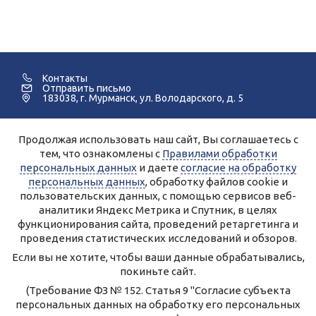
Контакты
Отправить письмо
183038, г. Мурманск, ул. Володарского, д. 5
Продолжая использовать наш сайт, Вы соглашаетесь с
©2005-2026 Мурманский Педагогический Колледж.
тем, что ознакомлены с
Правилами обработки
персональных данных
и даете
согласие на обработку
Для улучшения работы сайта и его взаимодействия с
пользователями используются файлы cookie и сервисы веб-
персональных данных
, обработку файлов cookie и
аналитики Яндекс.Метрика, Спутник.
Продолжая работу с сайтом, Вы даете разрешение на
пользовательских данных, с помощью сервисов веб-
использование cookie-файлов и согласие на обработку данных
аналитики Яндекс Метрика и Спутник, в целях
сервисами Яндекс.Метрика, Спутник.
Вы всегда можете отключить файлы cookie в настройках Вашего
функционирования сайта, проведений ретаргетинга и
браузера.
Персональные данные, опубликованные на сайте, размещены с
проведения статистических исследований и обзоров.
согласия субъектов персональных данных.
Условия и запреты не установлены.
Если вы не хотите, чтобы ваши данные обрабатывались,
Правила обработки персональных данных ГАПОУ МО
покиньте сайт.
«Мурманский педагогический колледж»
Согласие на обработку персональных данных
(Требование ФЗ № 152. Статья 9 "Согласие субъекта
персональных данных на обработку его персональных
Создание сайта – Старт Икс