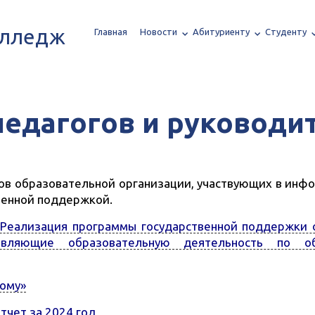
олледж
Главная
Новости
Абитуриенту
Студенту
едагогов и руководи
ков образовательной организации, участвующих в инф
венной поддержкой.
Реализация программы государственной поддержки о
твляющие образовательную деятельность по о
дому»
тчет за 2024 год