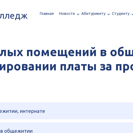
олледж
Главная
Новости
Абитуриенту
Студенту
илых помещений в об
ировании платы за пр
ежитии, интернате
 в общежитии