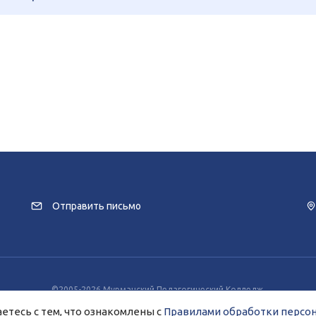
Отправить письмо
©2005-2026 Мурманский Педагогический Колледж.
заимодействия с пользователями используются файлы cookie и сервисы веб
етесь с тем, что ознакомлены с
Правилами обработки персо
разрешение на использование cookie-файлов и согласие на обработку данн