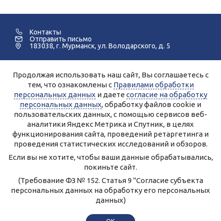
Контакты
Отправить письмо
183038, г. Мурманск, ул. Володарского, д. 5
Продолжая использовать наш сайт, Вы соглашаетесь с
©2005-2026 Мурманский Педагогический Колледж.
тем, что ознакомлены с
Правилами обработки
персональных данных
и даете
согласие на обработку
Для улучшения работы сайта и его взаимодействия с
пользователями используются файлы cookie и сервисы веб-
персональных данных
, обработку файлов cookie и
аналитики Яндекс.Метрика, Спутник.
Продолжая работу с сайтом, Вы даете разрешение на
пользовательских данных, с помощью сервисов веб-
использование cookie-файлов и согласие на обработку данных
аналитики Яндекс Метрика и Спутник, в целях
сервисами Яндекс.Метрика, Спутник.
Вы всегда можете отключить файлы cookie в настройках Вашего
функционирования сайта, проведений ретаргетинга и
браузера.
Персональные данные, опубликованные на сайте, размещены с
проведения статистических исследований и обзоров.
согласия субъектов персональных данных.
Условия и запреты не установлены.
Если вы не хотите, чтобы ваши данные обрабатывались,
Правила обработки персональных данных ГАПОУ МО
покиньте сайт.
«Мурманский педагогический колледж»
Согласие на обработку персональных данных
(Требование ФЗ № 152. Статья 9 "Согласие субъекта
персональных данных на обработку его персональных
Создание сайта – Старт Икс
данных)