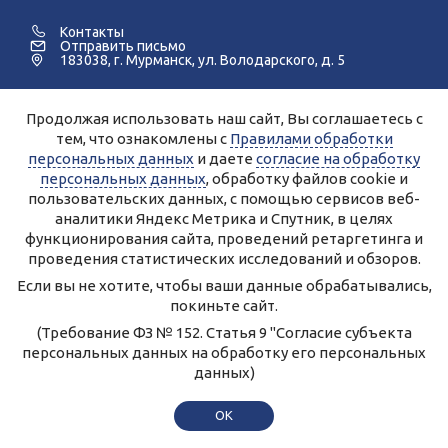
Контакты
Отправить письмо
183038, г. Мурманск, ул. Володарского, д. 5
Продолжая использовать наш сайт, Вы соглашаетесь с
©2005-2026 Мурманский Педагогический Колледж.
тем, что ознакомлены с
Правилами обработки
персональных данных
и даете
согласие на обработку
Для улучшения работы сайта и его взаимодействия с
пользователями используются файлы cookie и сервисы веб-
персональных данных
, обработку файлов cookie и
аналитики Яндекс.Метрика, Спутник.
Продолжая работу с сайтом, Вы даете разрешение на
пользовательских данных, с помощью сервисов веб-
использование cookie-файлов и согласие на обработку данных
аналитики Яндекс Метрика и Спутник, в целях
сервисами Яндекс.Метрика, Спутник.
Вы всегда можете отключить файлы cookie в настройках Вашего
функционирования сайта, проведений ретаргетинга и
браузера.
Персональные данные, опубликованные на сайте, размещены с
проведения статистических исследований и обзоров.
согласия субъектов персональных данных.
Условия и запреты не установлены.
Если вы не хотите, чтобы ваши данные обрабатывались,
Правила обработки персональных данных ГАПОУ МО
покиньте сайт.
«Мурманский педагогический колледж»
Согласие на обработку персональных данных
(Требование ФЗ № 152. Статья 9 "Согласие субъекта
персональных данных на обработку его персональных
Создание сайта – Старт Икс
данных)
OK