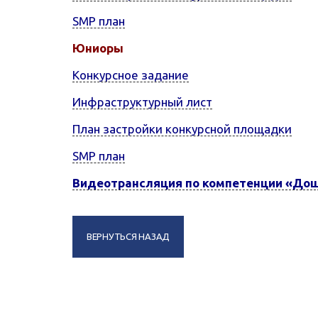
SMP план
Юниоры
Конкурсное задание
Инфраструктурный лист
План застройки конкурсной площадки
SMP план
Видеотрансляция по компетенции «Дош
ВЕРНУТЬСЯ НАЗАД