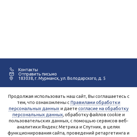
Контакты
Отправить письмо
183038, г. Мурманск, ул. Володарского, д. 5
Продолжая использовать наш сайт, Вы соглашаетесь с
©2005-2026 Мурманский Педагогический Колледж.
тем, что ознакомлены с
Правилами обработки
персональных данных
и даете
согласие на обработку
Для улучшения работы сайта и его взаимодействия с
пользователями используются файлы cookie и сервисы веб-
персональных данных
, обработку файлов cookie и
аналитики Яндекс.Метрика, Спутник.
Продолжая работу с сайтом, Вы даете разрешение на
пользовательских данных, с помощью сервисов веб-
использование cookie-файлов и согласие на обработку данных
аналитики Яндекс Метрика и Спутник, в целях
сервисами Яндекс.Метрика, Спутник.
Вы всегда можете отключить файлы cookie в настройках Вашего
функционирования сайта, проведений ретаргетинга и
браузера.