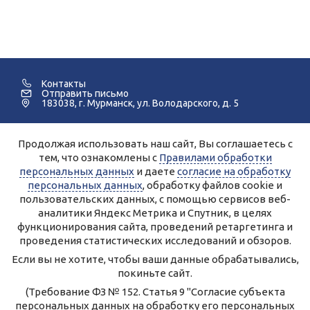
Контакты
Отправить письмо
183038, г. Мурманск, ул. Володарского, д. 5
Продолжая использовать наш сайт, Вы соглашаетесь с
©2005-2026 Мурманский Педагогический Колледж.
тем, что ознакомлены с
Правилами обработки
персональных данных
и даете
согласие на обработку
Для улучшения работы сайта и его взаимодействия с
пользователями используются файлы cookie и сервисы веб-
персональных данных
, обработку файлов cookie и
аналитики Яндекс.Метрика, Спутник.
Продолжая работу с сайтом, Вы даете разрешение на
пользовательских данных, с помощью сервисов веб-
использование cookie-файлов и согласие на обработку данных
аналитики Яндекс Метрика и Спутник, в целях
сервисами Яндекс.Метрика, Спутник.
Вы всегда можете отключить файлы cookie в настройках Вашего
функционирования сайта, проведений ретаргетинга и
браузера.
Персональные данные, опубликованные на сайте, размещены с
проведения статистических исследований и обзоров.
согласия субъектов персональных данных.
Условия и запреты не установлены.
Если вы не хотите, чтобы ваши данные обрабатывались,
Правила обработки персональных данных ГАПОУ МО
покиньте сайт.
«Мурманский педагогический колледж»
Согласие на обработку персональных данных
(Требование ФЗ № 152. Статья 9 "Согласие субъекта
персональных данных на обработку его персональных