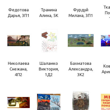
Тк
Федотова
Транина
Фурдуй
По
Дарья, 3П1
Алина, 5К
Милана, 3П1
Николаева
Шаламко
Бахматова
Ко
Снежана,
Виктория,
Александра,
Ари
4П2
1Д2
3К2