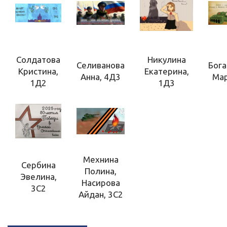
Солдатова
Никулина
Селиванова
Бог
Кристина,
Екатерина,
Анна, 4Д3
Мар
1Д2
1Д3
Мехнина
Сербина
Полина,
Эвелина,
Насирова
3С2
Айдан, 3С2