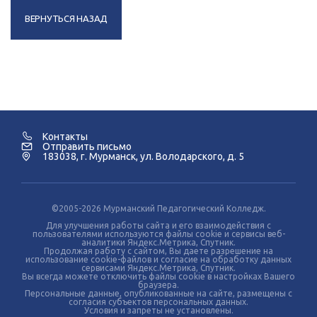
ВЕРНУТЬСЯ НАЗАД
Контакты
Отправить письмо
183038, г. Мурманск, ул. Володарского, д. 5
©2005-2026 Мурманский Педагогический Колледж.
Для улучшения работы сайта и его взаимодействия с
пользователями используются файлы cookie и сервисы веб-
аналитики Яндекс.Метрика, Спутник.
Продолжая работу с сайтом, Вы даете разрешение на
использование cookie-файлов и согласие на обработку данных
сервисами Яндекс.Метрика, Спутник.
Вы всегда можете отключить файлы cookie в настройках Вашего
браузера.
Персональные данные, опубликованные на сайте, размещены с
согласия субъектов персональных данных.
Условия и запреты не установлены.