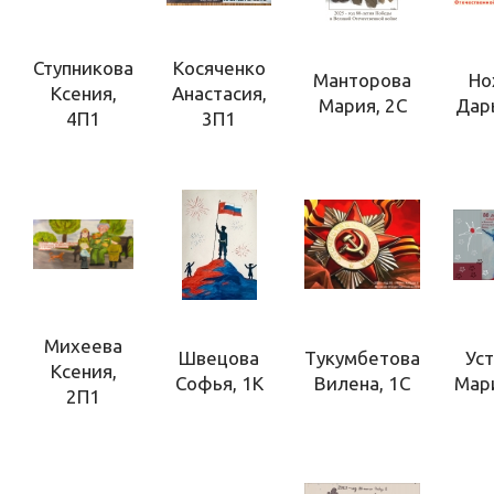
Ступникова
Косяченко
Манторова
Но
Ксения,
Анастасия,
Мария, 2С
Дар
4П1
3П1
Михеева
Швецова
Тукумбетова
Ус
Ксения,
Софья, 1К
Вилена, 1С
Мар
2П1