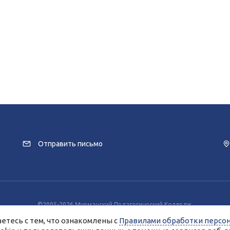
Отправить письмо
©2005-2026 Мурманский Педагогический Колледж.
заимодействия с пользователями используются файлы cookie и сервисы веб
етесь с тем, что ознакомлены с
Правилами обработки персо
разрешение на использование cookie-файлов и согласие на обработку данн
Вы всегда можете отключить файлы cookie в настройках Вашего браузера.