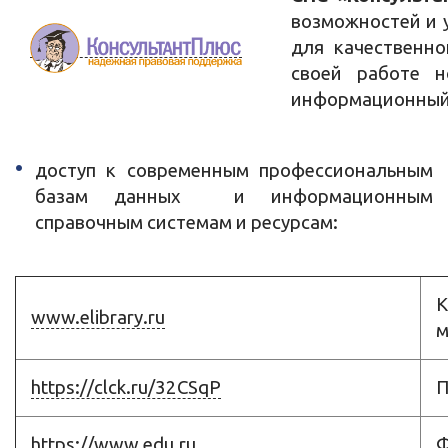
возможностей и 
для качественно
своей работе н
информационный 
доступ к современным профессиональным
базам данных и информационным
справочным системам и ресурсам:
К
www.elibrary.ru
м
https://clck.ru/32CSqP
П
https://www.edu.ru
Ф