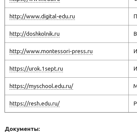
http://www.digital-edu.ru
П
http://doshkolnik.ru
В
http://www.montessori-press.ru
И
https://urok.1sept.ru
И
https://myschool.edu.ru/
М
https://resh.edu.ru/
Р
Документы: