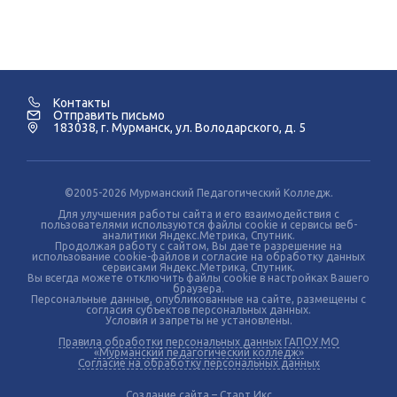
Контакты
Отправить письмо
183038, г. Мурманск, ул. Володарского, д. 5
©2005-2026 Мурманский Педагогический Колледж.
Для улучшения работы сайта и его взаимодействия с
пользователями используются файлы cookie и сервисы веб-
аналитики Яндекс.Метрика, Спутник.
Продолжая работу с сайтом, Вы даете разрешение на
использование cookie-файлов и согласие на обработку данных
сервисами Яндекс.Метрика, Спутник.
Вы всегда можете отключить файлы cookie в настройках Вашего
браузера.
Персональные данные, опубликованные на сайте, размещены с
согласия субъектов персональных данных.
Условия и запреты не установлены.
Правила обработки персональных данных ГАПОУ МО
«Мурманский педагогический колледж»
Согласие на обработку персональных данных
Создание сайта – Старт Икс