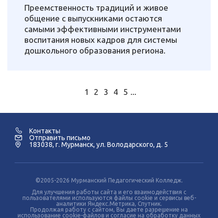
Преемственность традиций и живое
общение с выпускниками остаются
самыми эффективными инструментами
воспитания новых кадров для системы
дошкольного образования региона.
1
2
3
4
5
...
Контакты
Отправить письмо
183038, г. Мурманск, ул. Володарского, д. 5
©2005-2026 Мурманский Педагогический Колледж.
Для улучшения работы сайта и его взаимодействия с
пользователями используются файлы cookie и сервисы веб-
аналитики Яндекс.Метрика, Спутник.
Продолжая работу с сайтом, Вы даете разрешение на
использование cookie-файлов и согласие на обработку данных