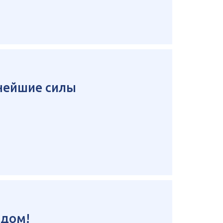
нейшие силы
одом!