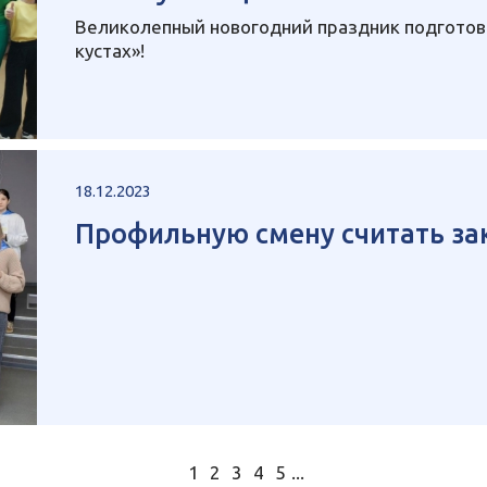
Великолепный новогодний праздник подготов
кустах»!
18.12.2023
Профильную смену считать за
1
2
3
4
5
...