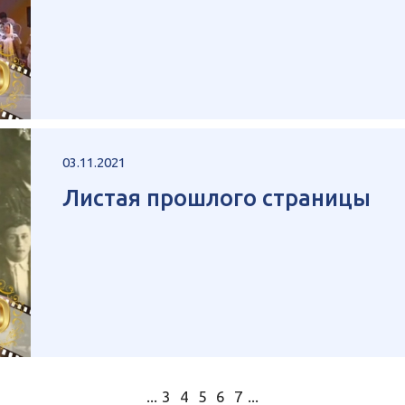
03.11.2021
Листая прошлого страницы
...
3
4
5
6
7
...