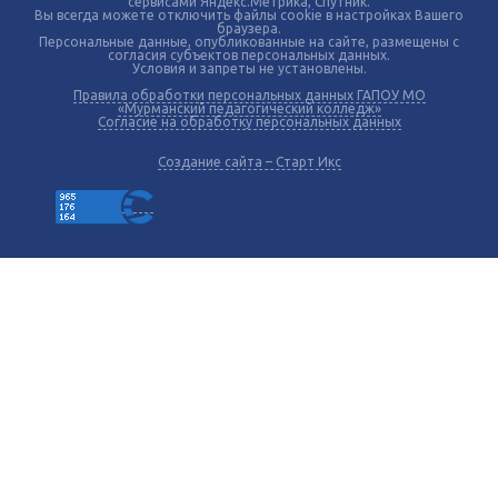
сервисами Яндекс.Метрика, Спутник.
Вы всегда можете отключить файлы cookie в настройках Вашего
браузера.
Персональные данные, опубликованные на сайте, размещены с
согласия субъектов персональных данных.
Условия и запреты не установлены.
Правила обработки персональных данных ГАПОУ МО
«Мурманский педагогический колледж»
Согласие на обработку персональных данных
Создание сайта – Старт Икс