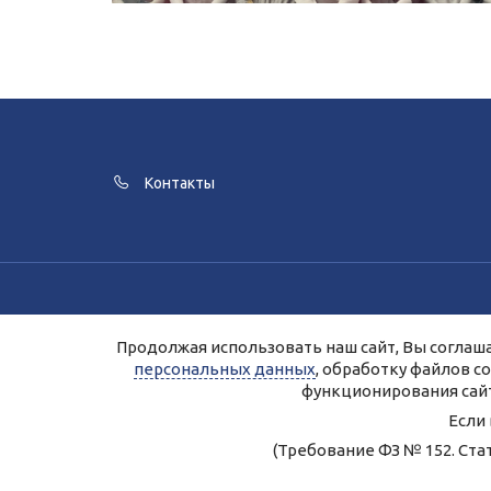
Контакты
Для улучшения работы сайта и его в
Продолжая использовать наш сайт, Вы соглаша
Продолжая работу с сайтом, Вы даете 
персональных данных
, обработку файлов c
Персональные д
функционирования сайт
Если
Правила 
(Требование ФЗ № 152. Ста