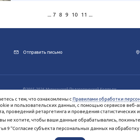
...
7
8
9
10
11
...
Отправить письмо
©2005-2026 Мурманский Педагогический Колледж.
заимодействия с пользователями используются файлы cookie и сервисы веб
етесь с тем, что ознакомлены с
Правилами обработки персо
разрешение на использование cookie-файлов и согласие на обработку данн
Вы всегда можете отключить файлы cookie в настройках Вашего браузера.
ookie и пользовательских данных, с помощью сервисов веб-а
анные, опубликованные на сайте, размещены с согласия субъектов персо
а, проведений ретаргетинга и проведения статистических и
Условия и запреты не установлены.
 вы не хотите, чтобы ваши данные обрабатывались, покиньте 
обработки персональных данных ГАПОУ МО «Мурманский педагогический
Согласие на обработку персональных данных
тья 9 "Согласие субъекта персональных данных на обработк
Создание сайта – Старт Икс