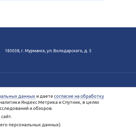
183038, г. Мурманск, ул. Володарского, д. 5
-аналитики Яндекс.Метрика, Спутник.
нальных данных
и даете
согласие на обработку
ых сервисами Яндекс.Метрика, Спутник.
налитики Яндекс Метрика и Спутник, в целях
нальных данных.
сследований и обзоров.
сайт.
 колледж»
у его персональных данных)